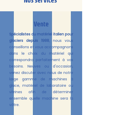
Vente
Spécialistes du matériel italien pour
glaciers depuis 1988
, nous vous
conseillons et vous accompagnons
dans le choix du matériel qui
correspondra parfaitement à vos
besoins. Neuves ou d'occasion,
venez discuter avec nous de notre
large gamme de machines à
glace, matériel de laboratoire ou
vitrines afin de déterminer
ensemble quelle machine sera la
vôtre.