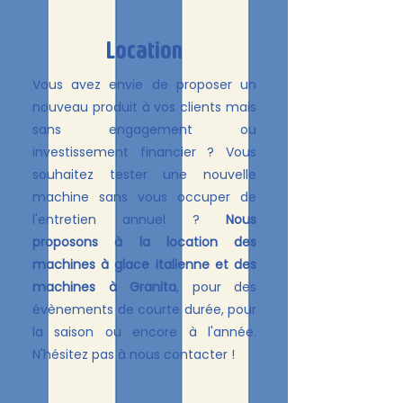
Location
Vous avez envie de proposer un
nouveau produit à vos clients mais
sans engagement ou
investissement financier ? Vous
souhaitez tester une nouvelle
machine sans vous occuper de
l'entretien annuel ?
Nous
proposons à la location des
machines à glace italienne et des
machines à Granita
, pour des
évènements de courte durée, pour
la saison ou encore à l'année.
N'hésitez pas à nous contacter !