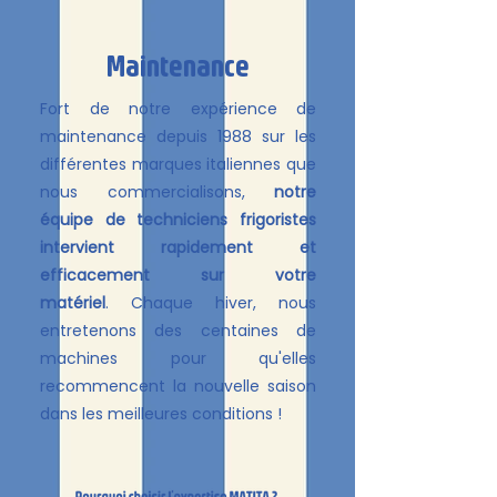
Maintenance
Fort de notre expérience de
maintenance depuis 1988 sur les
différentes marques italiennes que
nous commercialisons,
notre
équipe de techniciens frigoristes
intervient rapidement et
efficacement sur votre
matériel
.
Chaque hiver, nous
entretenons des centaines de
machines pour qu'elles
recommencent la nouvelle saison
dans les meilleures conditions !